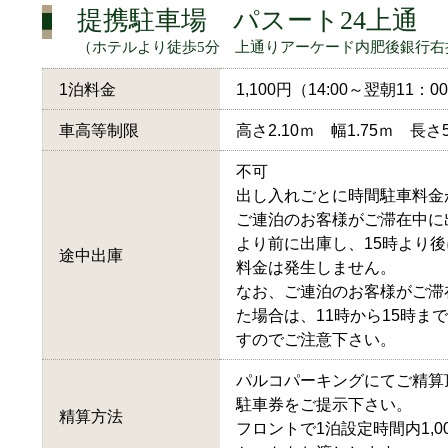
提携駐車場 パスート24上通
（ホテルより徒歩5分 上通りアーケード内肥後銀行右
1泊料金
1,100円（14:00～翌朝11：
車高等制限
高さ2.10ｍ 幅1.75ｍ 長さ5
不可
出し入れごとに時間駐車料金
ご連泊のお客様がご滞在中に
より前に出庫し、15時より
途中出庫
料金は発生しません。
なお、ご連泊のお客様がご滞
た場合は、11時から15時ま
すのでご注意下さい。
パルコパーキングにてご精算
駐車券をご提示下さい。
精算方法
フロントで1泊設定時間内1,