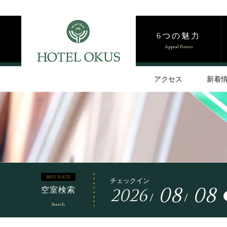
6つの魅力
Appeal Points
アクセス
新着
BEST RATE
チェックイン
08
08
2026
空室検索
/
/
Search