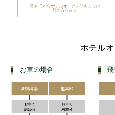
熊本I.Cからホテルオークス熊本までの
行き方をみる
ホテルオ
お車の場合
飛
JR熊本駅
熊本IC
お車で
お車で
約15分
約30分