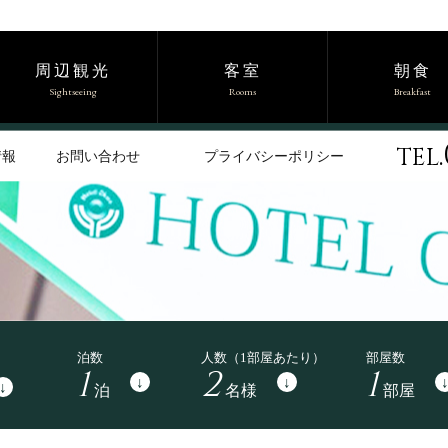
周辺観光
客室
朝食
Sightseeing
Rooms
Breakfast
TEL
情報
お問い合わせ
プライバシーポリシー
泊数
人数
（1部屋あたり）
部屋数
1
2
1
↓
↓
↓
泊
名様
部屋