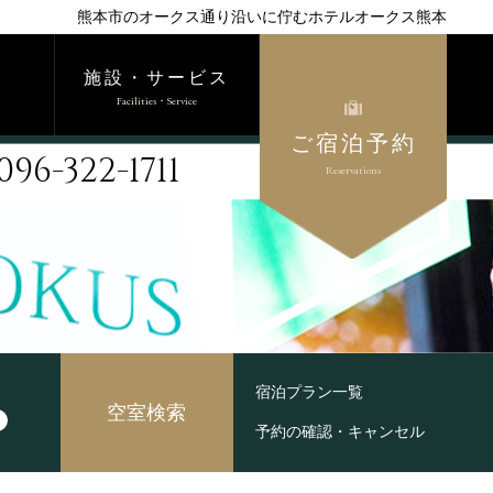
熊本市のオークス通り沿いに佇むホテルオークス熊本
施設・サービス
Facilities・Service
ご宿泊予約
.096-322-1711
Reservations
宿泊プラン一覧
空室検索
↓
予約の確認・キャンセル