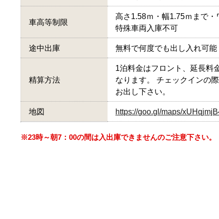
高さ1.58ｍ・幅1.75ｍま
車高等制限
特殊車両入庫不可
途中出庫
無料で何度でも出し入れ可能
1泊料金はフロント、延長料
精算方法
なります。 チェックインの
お出し下さい。
地図
https://goo.gl/maps/xUHqjm
※23時～朝7：00の間は入出庫できませんのご注意下さい。